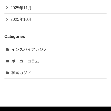
2025年11月
2025年10月
Categories
インスパイアカジノ
ポーカーコラム
韓国カジノ